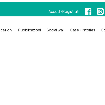
Accedi/Registrati
icazioni
Pubblicazioni
Social wall
Case Histories
Co